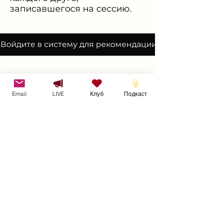
записавшегося на сессию.
Войдите в систему для рекомендации
Нужна дополнительная информация?
Email
LIVE
Клуб
Подкаст
Смотрите, слушайте, читайте
Присоединяйтесь к
Клубу Великолепных Людей
Войти Бесплатно
или
напишите мне