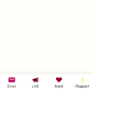
Email
LIVE
Клуб
Подкаст
Нужна дополнительная информация?
Смотрите, слушайте, читайте
Присоединяйтесь к