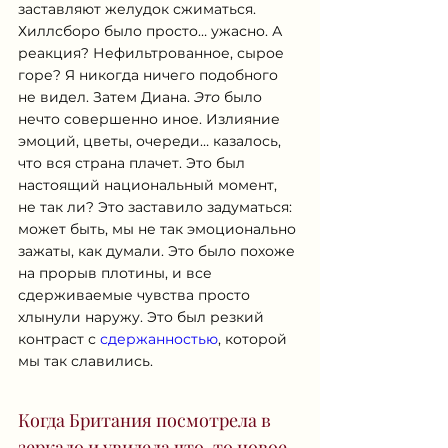
заставляют желудок сжиматься. 
Хиллсборо было просто… ужасно. А 
реакция? Нефильтрованное, сырое 
горе? Я никогда ничего подобного 
не видел. Затем Диана. 
Это
 было 
нечто совершенно иное. Излияние 
эмоций, цветы, очереди… казалось, 
что вся страна плачет. Это был 
настоящий национальный момент, 
не так ли? Это заставило задуматься: 
может быть, мы не так эмоционально 
зажаты, как думали. Это было похоже 
на прорыв плотины, и все 
сдерживаемые чувства просто 
хлынули наружу. Это был резкий 
контраст с 
сдержанностью
, которой 
мы так славились.
Когда Британия посмотрела в 
зеркало и увидела что-то новое